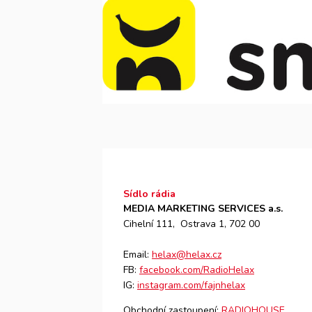
Sídlo rádia
MEDIA MARKETING SERVICES a.s.
Cihelní 111, Ostrava 1, 702 00
Email:
helax@helax.cz
FB:
facebook.com/RadioHelax
IG:
instagram.com/fajnhelax
Obchodní zastoupení:
RADIOHOUSE