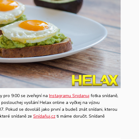
dy pro 9:00 se zveřejní na
Instagramu Snidanuj
fotka snídaně,
n poslouchej vysílání Helax online a vyčkej na výzvu
37. Pokud se dovoláš jako první a budeš znát snídani, kterou
, které snídaně ze
Snídaňuj.cz
ti máme doručit. Snídaně