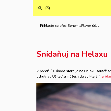
Přihlaste se přes BohemiaPlayer účet
Snídaňuj na Helaxu
V pondělí 1. února startuje na Helaxu soutěž s
ochutnat. Už teď si můžeš vybrat, které 4
snída