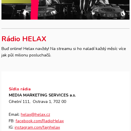
Rádio HELAX
Buď online! Helax navždy! Na streamu si ho naladí každý měsíc více
jak půl milionu posluchačů.
Sídlo rádia
MEDIA MARKETING SERVICES a.s.
Cihelní 111, Ostrava 1, 702 00
Email:
helax@helax.cz
FB:
facebook.com/RadioHelax
IG:
instagram.com/fajnhelax